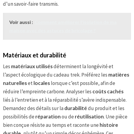
d’un savoir-faire transmis.
Voir aussi :
Comment améliorer l'isolation de ma
maison avec des astuces de bricolage ?
Matériaux et durabilité
Les
matériaux utilisés
déterminent la longévité et
l’aspect écologique du cadeau trek. Préférez les
matières
naturelles
et
locales
lorsque c’est possible, afin de
réduire l’empreinte carbone. Analyser les
coûts cachés
liés à l’entretien et à la réparabilité s’avère indispensable.
Demandez des détails sur la
durabilité
du produit et les
possibilités de
réparation
ou de
réutilisation
. Une pièce
bien conçue résiste au temps et raconte une
histoire
durable
, plutôt qu’un simple décor éphémère. Ces