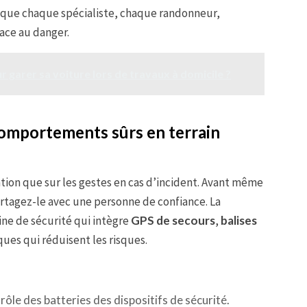
ir: que chaque spécialiste, chaque randonneur,
face au danger.
r garer sa voiture lors de travaux à domicile ?
comportements sûrs en terrain
ation que sur les gestes en cas d’incident. Avant même
rtagez-le avec une personne de confiance. La
ine de sécurité qui intègre
GPS de secours
,
balises
ues qui réduisent les risques.
rôle des batteries des dispositifs de sécurité.