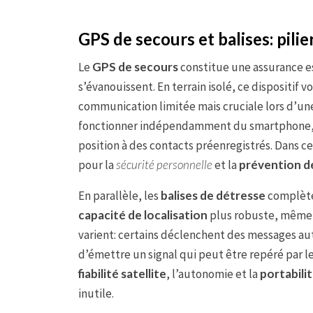
GPS de secours et balises: pilie
Le
GPS de secours
constitue une assurance es
s’évanouissent. En terrain isolé, ce dispositif v
communication limitée mais cruciale lors d’u
fonctionner indépendamment du smartphone, s’
position à des contacts préenregistrés. Dans c
pour la
sécurité personnelle
et la
prévention d
En parallèle, les
balises de détresse
complèten
capacité de localisation
plus robuste, même d
varient: certains déclenchent des messages au
d’émettre un signal qui peut être repéré par les
fiabilité satellite
, l’autonomie et la
portabili
inutile.