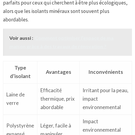
parfaits pour ceux qui cherchent à être plus écologiques,
alors que les isolants minéraux sont souvent plus
abordables.
Voir aussi :
Comment optimiser l’espace de ma
maison grâce à des travaux de rénovation ?
Type
Avantages
Inconvénients
d’isolant
Efficacité
Irritant pour la peau,
Laine de
thermique, prix
impact
verre
abordable
environnemental
Impact
Polystyrène
Léger, facile à
environnemental
expansé
manipuler