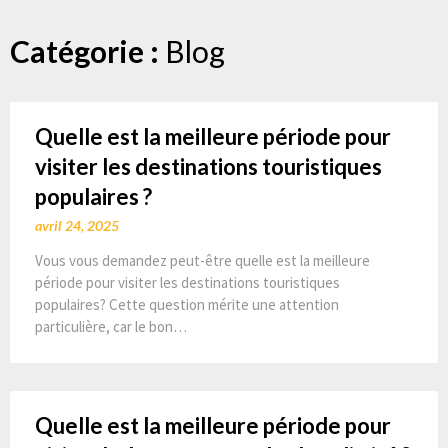
Aller
Catégorie :
Blog
au
contenu
Quelle est la meilleure période pour
visiter les destinations touristiques
populaires ?
avril 24, 2025
Vous vous demandez peut-être quelle est la meilleure
période pour visiter les destinations touristiques
populaires? Cette question mérite une attention
particulière, car le bon…
Quelle est la meilleure période pour